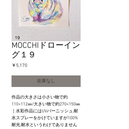
MOCCHIドローイン
グ１９
価
￥5,170
格
在庫なし
作品の大きさは小さい物で約
110×112㎜/大きい物で約270×150㎜
｜水彩作品にはUVバーニッシュ,耐
水スプレーをかけていますが100%
耐光,耐水というわけでありません