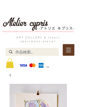
ART GALLERY & Insect
specimens atelier