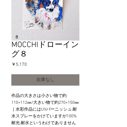
MOCCHIドローイン
グ８
価
￥5,170
格
在庫なし
作品の大きさは小さい物で約
110×112㎜/大きい物で約270×150㎜
｜水彩作品にはUVバーニッシュ,耐
水スプレーをかけていますが100%
耐光,耐水というわけでありません