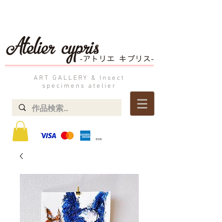
ART GALLERY & Insect
specimens atelier