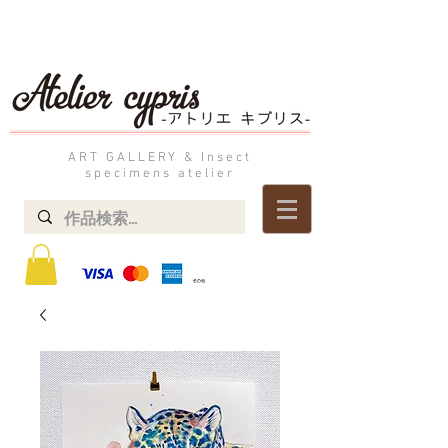
ART GALLERY & Insect
specimens atelier