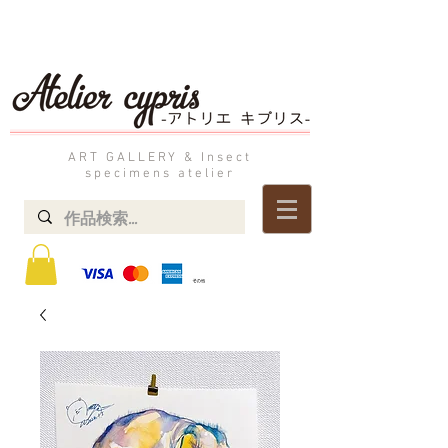
ART GALLERY & Insect
specimens atelier