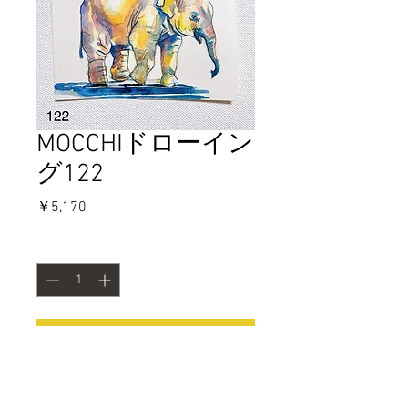
MOCCHIドローイン
グ122
価
￥5,170
格
数量
*
カートに追加する
今すぐ購入