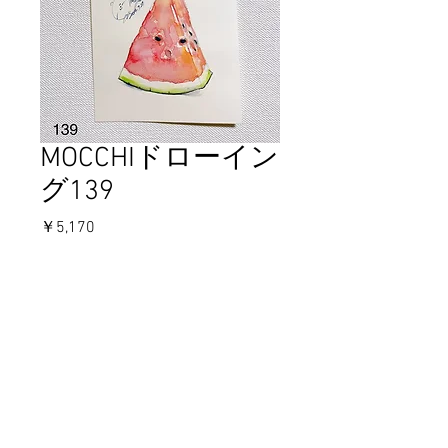
MOCCHIドローイン
グ139
価
￥5,170
格
在庫なし