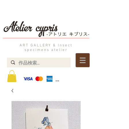
ART GALLERY & Insect
specimens atelier