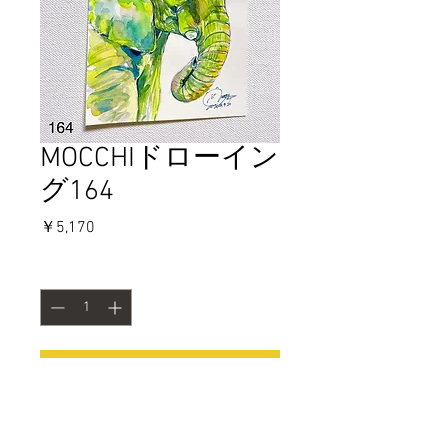
MOCCHIドローイン
グ164
価
￥5,170
格
数量
*
カートに追加する
今すぐ購入