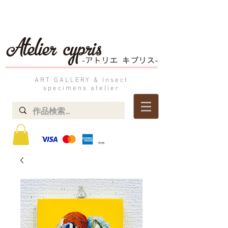
ART GALLERY & Insect
specimens atelier