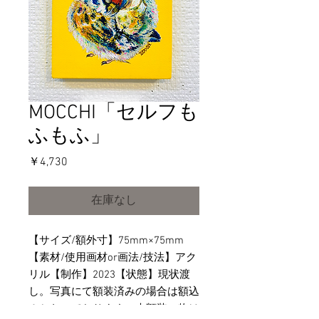
MOCCHI「セルフも
ふもふ」
価
￥4,730
格
在庫なし
【サイズ/額外寸】75mm×75mm
【素材/使用画材or画法/技法】アク
リル【制作】2023【状態】現状渡
し。写真にて額装済みの場合は額込
みとなっております。未額装の物は