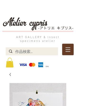
ART GALLERY & Insect
specimens atelier