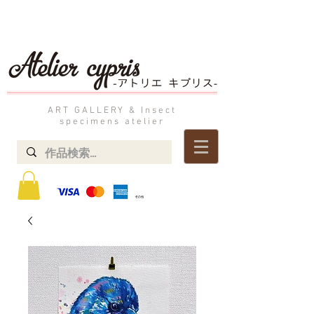
ART GALLERY & Insect
specimens atelier