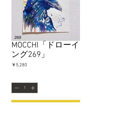
MOCCHI「ドローイ
ング269」
価
￥5,280
格
数量
*
カートに追加する
今すぐ購入