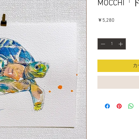
MOCCHI
価
￥5,280
格
数量
*
カ