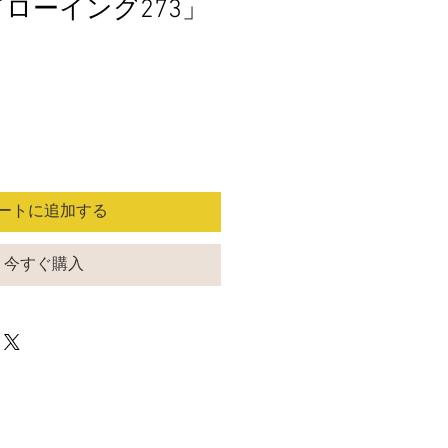
「ドローイング273」
ートに追加する
今すぐ購入