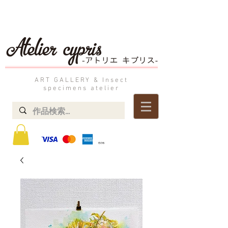
ART GALLERY & Insect
specimens atelier