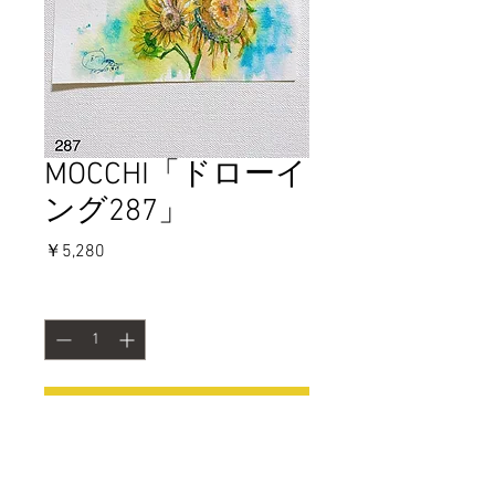
MOCCHI「ドローイ
ング287」
価
￥5,280
格
数量
*
カートに追加する
今すぐ購入