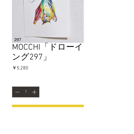
MOCCHI「ドローイ
ング297」
価
￥5,280
格
数量
*
カートに追加する
今すぐ購入