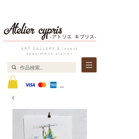
ART GALLERY & Insect
specimens atelier