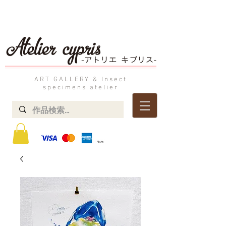
ART GALLERY & Insect
specimens atelier