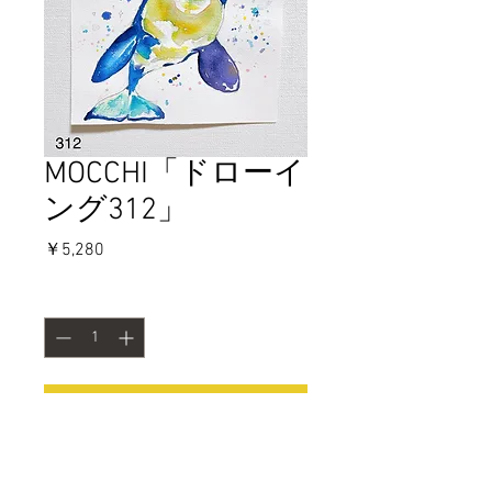
MOCCHI「ドローイ
ング312」
価
￥5,280
格
数量
*
カートに追加する
今すぐ購入