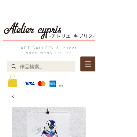
ART GALLERY & Insect
specimens atelier