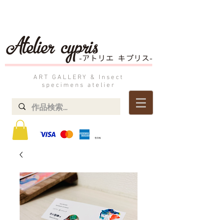
ART GALLERY & Insect
specimens atelier