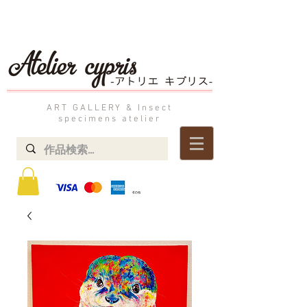
ART GALLERY & Insect
specimens atelier