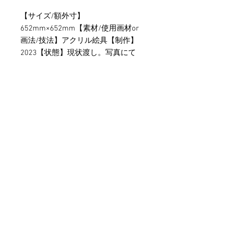
【サイズ/額外寸】
652mm×652mm【素材/使用画材or
画法/技法】アクリル絵具【制作】
2023【状態】現状渡し。写真にて
額装済みの場合は額込みとなってお
ります。未額装の物は額は含まれま
せん。【その他】ご不明な点や気に
なる事項がございましたら、事前に
お問い合わせくださいませ。別角度
や条件でのお写真追加も賜ります。
営業時間内ご返答差し上げます。