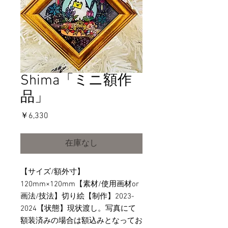
Shima「ミニ額作
品」
価
￥6,330
格
在庫なし
【サイズ/額外寸】
120mm×120mm【素材/使用画材or
画法/技法】切り絵【制作】2023-
2024【状態】現状渡し。写真にて
額装済みの場合は額込みとなってお