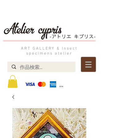
ART GALLERY & Insect
specimens atelier