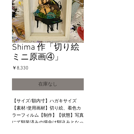
Shima 作「切り絵
ミニ原画④」
価
￥8,330
格
在庫なし
【サイズ/額内寸】ハガキサイズ
【素材/使用画材】切り絵、着色カ
ラーフィルム【制作】【状態】写真
にて額装済みの場合は額込みとなっ
ております。未額装の物は額は含ま