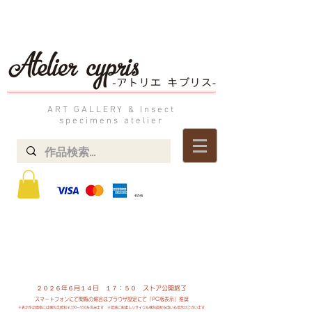
ART GALLERY & Insect
specimens atelier
STOREにて掲載中の作品は実店舗でも展示販売しております。​
到着日時指定や​ご不明な点は「お問い合わせ」よりお気軽にご連絡ください。
よくあるご質問 → ・決済方法=銀行振込 クレジット決済 ・発送方法=送料着払い ・消費税=税込み表記
２０２６
年６月１４日 １７：５０ ストア公開終了
スマートフォンにて閲覧の場合はブラウザ設定にて「PC版表示」推奨
​※表示作品価格には梱包手数料￥330～550を含みます ※環境に配慮しリサイクル梱包資材を用いる場合がございます