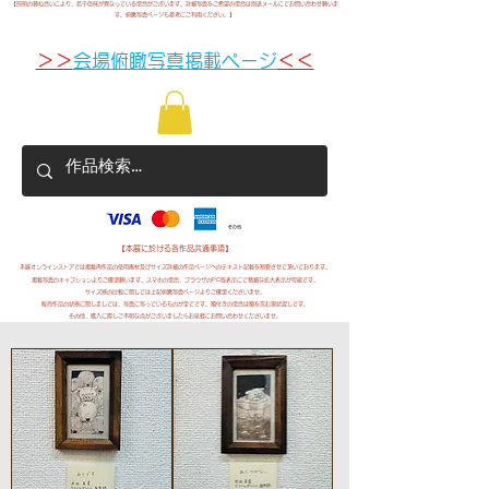
​【照明の兼ね合いにより、若干色味が異なっている場合がございます。詳細写真をご希望の場合は別途メールにてお問い合わせ願いま
す。俯瞰写真ページも参考にご利用ください。】
​＞＞
会場俯瞰写真掲載ページ
＜＜
【本展に於ける各作品共通事項】
本展オンラインストアでは
​掲載再作品の
使用画材及びサイズ詳細の作品ページへのテキスト記載を割愛させて頂いております。
掲載写真のキャプションよりご確認願います。スマホの場合、ブラウザのPC版表示にて精細な拡大表示が可能です。
サイズ感の比較に関しては上記俯瞰写真ページよりご確認くださいませ。
販売作品の状態に関しましては、写真に写っているものが全てです。額付きの場合は額を含む現状渡しです。
その他、購入に際しご不明な点がございましたらお気軽にお問い合わせくださいませ。