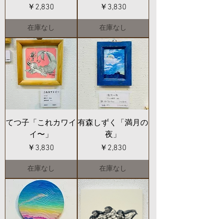
価格
価格
￥2,830
￥3,830
在庫なし
在庫なし
てつ子「これカワイ
有森しずく「満月の
イ〜」
夜」
価格
価格
￥3,830
￥2,830
在庫なし
在庫なし