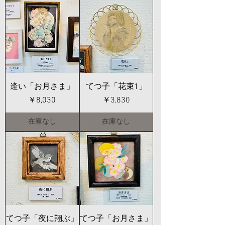
逢い「お月さま」
てつ子「花束1」
価格
価格
￥8,030
￥3,830
在庫なし
在庫なし
てつ子「夜に翔ぶ」
てつ子「お月さま」