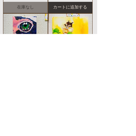
在庫なし
カートに追加する
MOCCHI「eye-No.2-
MOCCHI「お土産」
フンボルトペンギ
価格
￥20,130
ン」
価格
￥8,030
カートに追加する
カートに追加する