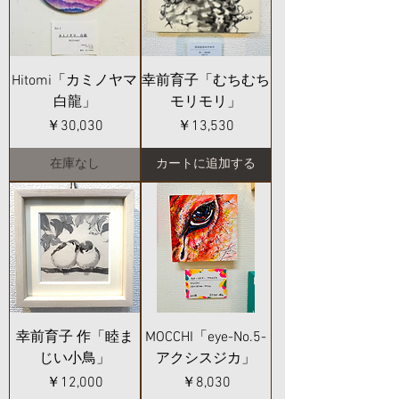
Hitomi「カミノヤマ
幸前育子「むちむち
白龍」
モリモリ」
価格
価格
￥30,030
￥13,530
在庫なし
カートに追加する
幸前育子 作「睦ま
MOCCHI「eye-No.5-
じい小鳥」
アクシスジカ」
価格
価格
￥12,000
￥8,030