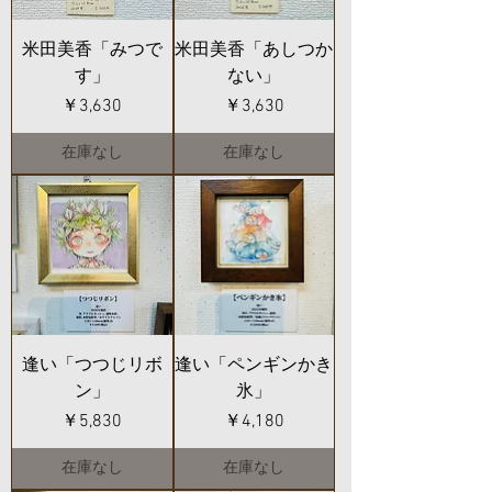
米田美香「みつで
米田美香「あしつか
す」
ない」
価格
価格
￥3,630
￥3,630
在庫なし
在庫なし
逢い「つつじリボ
逢い「ペンギンかき
ン」
氷」
価格
価格
￥5,830
￥4,180
在庫なし
在庫なし