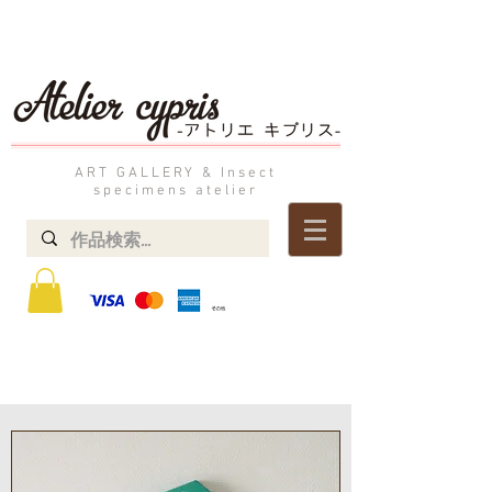
ART GALLERY & Insect
specimens atelier
STOREにて掲載中の作品は実店舗でも展示販売しております。​
​ご不明な点は「お問い合わせ」よりお気軽にご連絡ください。
よくあるご質問 → ・決済方法=オフライン決済(銀行振込) ・発送方法=送料着払
い ・消費税=税込み表記