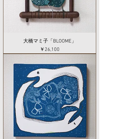
大橋マミ子「BLOOME」
価格
￥26,100