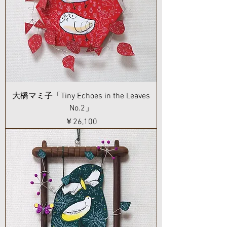
大橋マミ子「Tiny Echoes in the Leaves
No.2」
価格
￥26,100