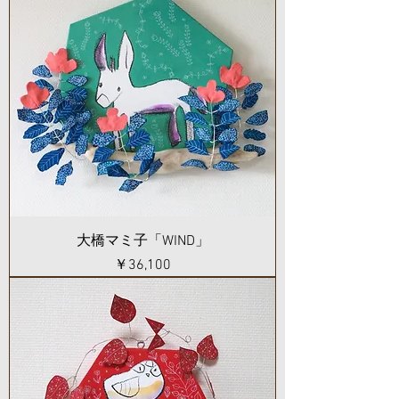
大橋マミ子「WIND」
価格
￥36,100