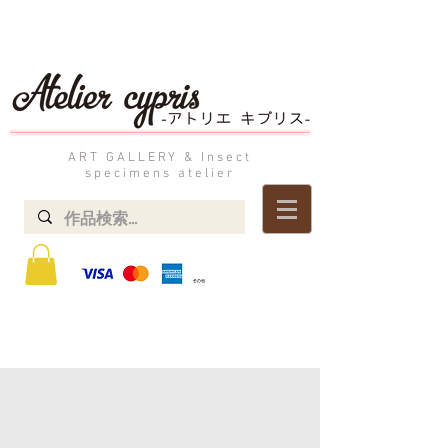
ART GALLERY & Insect
specimens atelier
STOREにて掲載中の作品は実店舗でも展示販売しております。​
​ご不明な点は「お問い合わせ」よりお気軽にご連絡ください。
よくあるご質問 → ・決済方法=オフライン決済(銀行振込) ・発送方法=送料着払
い ・消費税=税込み表記