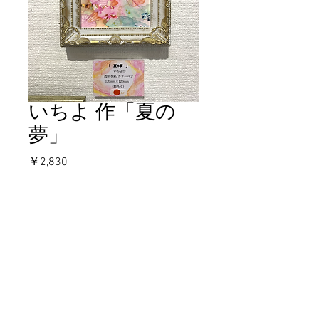
いちよ 作「夏の
夢」
価
￥2,830
格
在庫なし