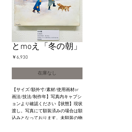
とmoえ「冬の朝」
価
￥6,930
格
在庫なし
【サイズ/額外寸/素材/使用画材or
画法/技法/制作年】写真内キャプシ
ョンより確認ください【状態】現状
渡し。写真にて額装済みの場合は額
込みとなっております。未額装の物
は額は含まれません。【その他】写