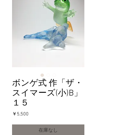
ボンゲ式 作「ザ・
スイマーズ(小)B」
１５
価
￥5,500
格
在庫なし