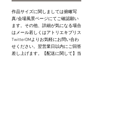
作品サイズに関しましては俯瞰写
真/会場風景ページにてご確認願い
ます。その他、詳細が気になる場合
はメール若しくはアトリエキプリス
TwitterDMよりお気軽にお問い合わ
せください。翌営業日以内にご回答
差し上げます。【配送に関して】当
作品の配送に関しましては、イベン
ト会議終了後、一度作家本人の元へ
返還し、手直し/専用梱包の上での
発送を予定しております。通常会期
終了後5日以内の発送を目処として
おりますが、発送完了まで5日以上
の日数を要する可能性もある事を予
めご理解ご了承願います。