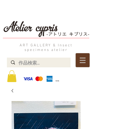
ART GALLERY & Insect
specimens atelier