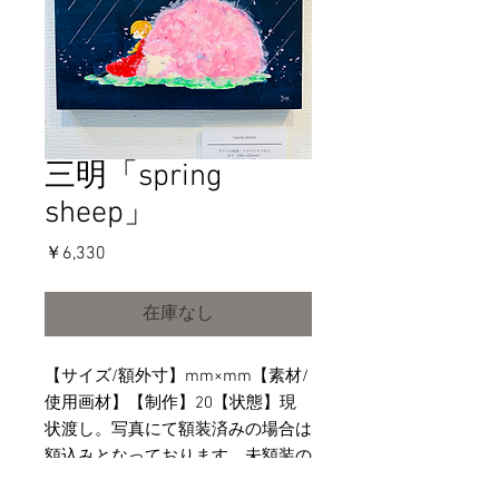
三明「spring
sheep」
価
￥6,330
格
在庫なし
【サイズ/額外寸】mm×mm【素材/
使用画材】【制作】20【状態】現
状渡し。写真にて額装済みの場合は
額込みとなっております。未額装の
物は額は含まれません。【その他】