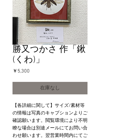
勝又つかさ 作「鍬
(くわ)」
価
￥5,300
格
在庫なし
【各詳細に関して】サイズ/素材等
の情報は写真のキャプションよりご
確認願います。閲覧環境により不明
瞭な場合は別途メールにてお問い合
わせ願います。翌営業時間内にてご