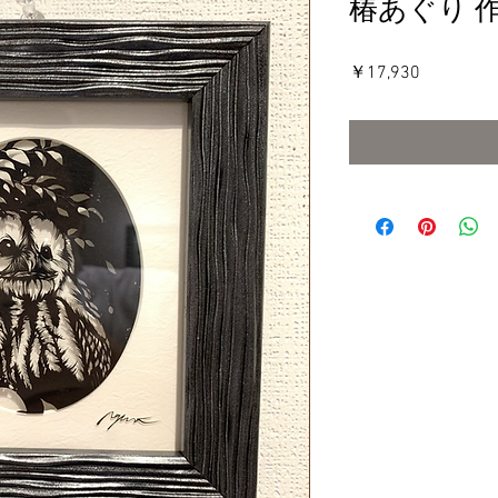
椿あぐり 
価
￥17,930
格