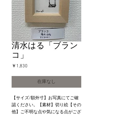
清水はる「ブラン
コ」
価
￥1,830
格
在庫なし
【サイズ/額外寸】お写真にてご確
認ください。【素材】切り絵【その
他】ご不明な点や気になる点がござ
いましたら、事前にお問い合わせ願
います。【配送に関して】ゆうパッ