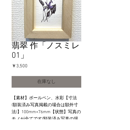
翡翠 作「ノスミレ
01」
価
￥3,500
格
在庫なし
【素材】ボールペン、水彩【寸法
(額装済み写真掲載の場合は額外寸
法)】100mm×76mm【状態】写真の
モノが全てです(額装済み写真の場
合は額込み/未額装の場合はその状