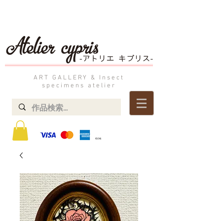
ART GALLERY & Insect
specimens atelier