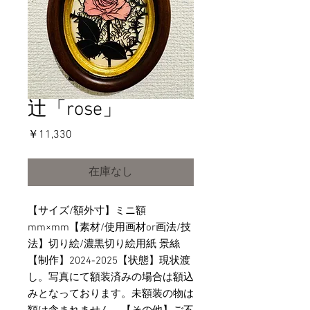
辻「rose」
価
￥11,330
格
在庫なし
【サイズ/額外寸】ミニ額
mm×mm【素材/使用画材or画法/技
法】切り絵/濃黒切り絵用紙 景絲
【制作】2024-2025【状態】現状渡
し。写真にて額装済みの場合は額込
みとなっております。未額装の物は