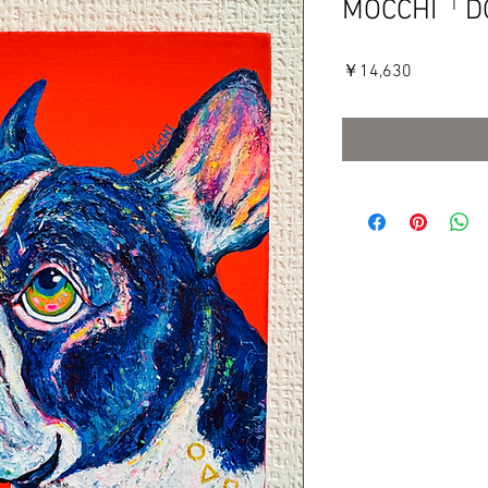
MOCCHI「D
価
￥14,630
格