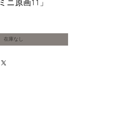
作「ミニ原画11」
在庫なし