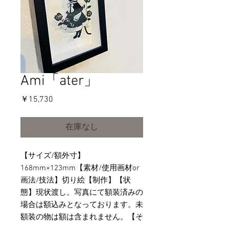
Ami「ater」
価
￥15,730
格
在庫なし
【サイズ/額外寸】
168mm×123mm【素材/使用画材or
画法/技法】切り絵【制作】【状
態】現状渡し。写真にて額装済みの
場合は額込みとなっております。未
額装の物は額は含まれません。【そ