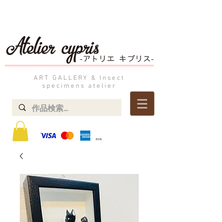
ART GALLERY & Insect
specimens atelier